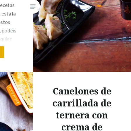
recetas
molida60…
 esta la
estos
, podéis
lquier
entes (28
g.
l china
Canelones de
carrillada de
ternera con
crema de