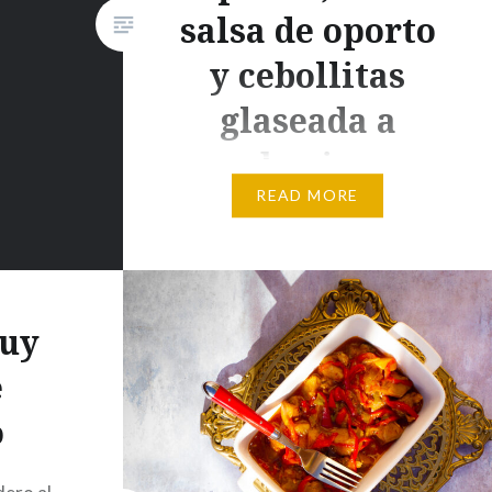
salsa de oporto
y cebollitas
glaseada a
bruin
READ MORE
Origen Inspirada en una receta
de codornices que hicimos en la
escuela Le Cordon Bleu.
Ingredientes (2 personas) 2
uy
codornices30 ml aceite de oliva
e
30 g mantequilla Sal, pimienta
Relleno: 1 rebanada pan sin
o
corteza150 g carne de salchicha
blanca 40 g ciruelas pasas