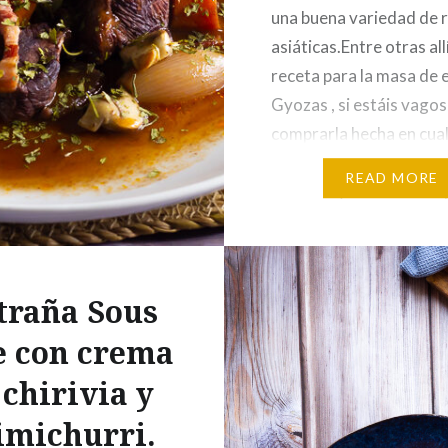
una buena variedad de 
asiáticas.Entre otras allí
receta para la masa de 
Gyozas , si estáis vagos
comprarla hecha en cua
tienda asiática. Ingredi
READ MORE
unidades) Relleno: 300 
Ternera picada 50 g. Co
30 g….
traña Sous
e con crema
 chirivia y
imichurri.