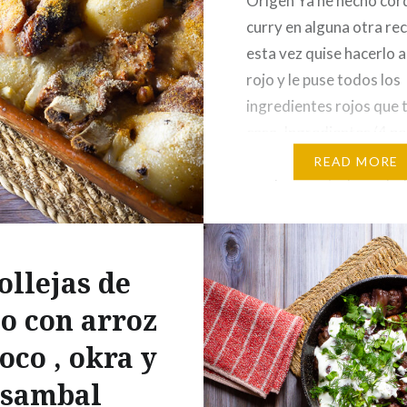
Origen Ya he hecho cor
curry en alguna otra rec
esta vez quise hacerlo 
rojo y le puse todos los
ingredientes rojos que 
casa. Ingredientes (4 p
750 gr de carne de pier
READ MORE
cordero cortada en da
grandes3 cdas de pasta
curry rojo thailandes1 c
picante1 pimiento…
llejas de
lo con arroz
oco , okra y
sambal