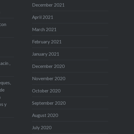
uevo200
December 2021
nca 75 g
i
April 2021
con
o
March 2021
a: Los
February 2021
January 2021
acín ,
December 2020
November 2020
eques,
 de
October 2020
n
September 2020
os y
August 2020
July 2020