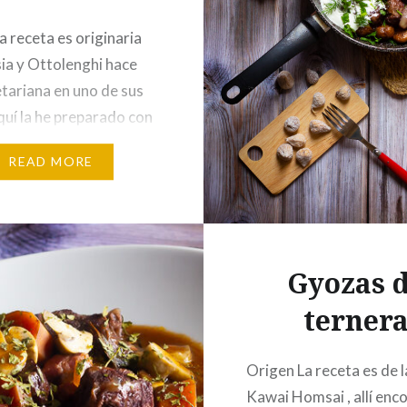
a receta es originaria
ia y Ottolenghi hace
tariana en uno de sus
Aquí la he preparado con
de pollo . Ingredientes
READ MORE
nas) 250 gr de mollejas
400 gr de okra2 cdas de
frita crujiente1 manojo
tro picado300 gr de
Gyozas 
smati1 lata de leche
terner
Origen La receta es de 
Kawai Homsai , allí enc