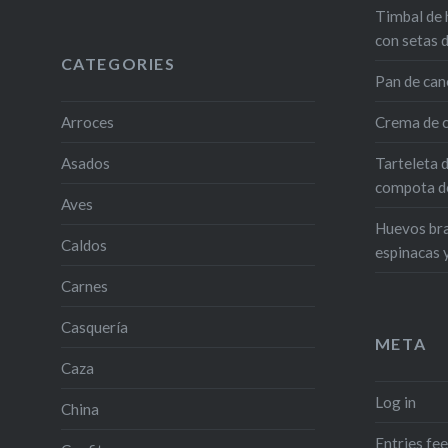
Timbal de 
con setas 
CATEGORIES
Pan de can
Arroces
Crema de c
Asados
Tarteleta 
compota de
Aves
Huevos bra
Caldos
espinacas 
Carnes
Casquería
META
Caza
Log in
China
Entries fe