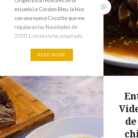
Origen Esta receta es de la
escuela Le Cordon Bleu, la hice
con una nueva Cocotte que me
regalaron las Navidades de
2020. L receta la he adaptado
para usar la cocotte , eb la
original se cocina la carne al
READ MORE
vacío en un horno de vapor.
Ingredientes 1.2 kg morcillo de
ternera Marinada: 1…
En
Vid
de
ch