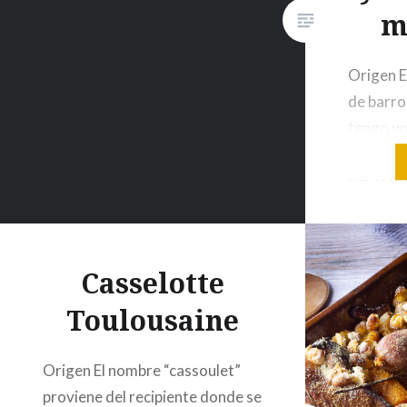
m
Origen E
de barro
tengo u
, pero e
para coci
preparad
aun no s
original
Casselotte
que es l
Toulousaine
Ingredie
Origen El nombre “cassoulet”
proviene del recipiente donde se