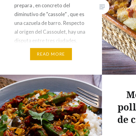
prepara , en concreto del
diminutivo de “cassole” , que es
una cazuela de barro. Respecto
al origen del Cassoulet, hay una
disputa entre tres ciudades,
Castelnaudary, Carcassonne y
READ MORE
Toulouse, sobre donde se creó
el plato. ”Se dice sin embargo
también que: en Castelnaudary,
se encuentra…
Mo
pol
de c