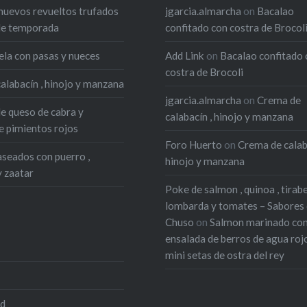
corteza20 ml leche1 h
huevos revueltos trufados
jgarcia.almarcha
on
Bacalao
g carne de salchicha bla
de temporada
confitado con costra de Brocol
panceta picada40 g
ela con pasas y nueces
Add Link
on
Bacalao confitado 
chalotas picadasTomill
costra de Brocoli
picadoSal, pimienta Sals
alabacín , hinojo y manzana
huesos de…
jgarcia.almarcha
on
Crema de
de queso de cabra y
calabacín , hinojo y manzana
 pimientos rojos
Foro Huerto
on
Crema de calab
seados con puerro ,
hinojo y manzana
y zaatar
Poke de salmon , quinoa , tirab
lombarda y tomates – Sabores
Chuso
on
Salmon marinado co
ensalada de berros de agua roj
mini setas de ostra del rey
ed