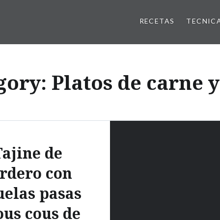
RECETAS
TECNIC
gory:
Platos de carne y
Tajine de
rdero con
uelas pasas
ous cous de