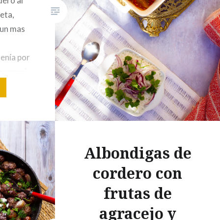
dero al
picadasTomillo picadoSal,
eta,
pimienta Salsa: Los huesos de
aun mas
las codornices50 g chalotas50…
tenía por
ersonas)
na de
dos
 de
hile rojo
Albondigas de
cordero con
frutas de
agracejo y