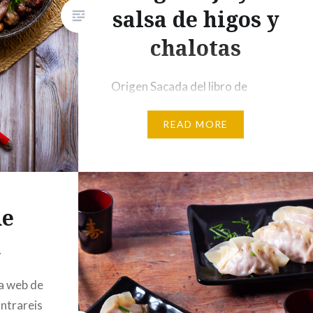
salsa de higos y
chalotas
Origen Sacada del libro de
ottolengui , Jerusalem , que ya
READ MORE
sabéis que e sino de mis
favoritos. Ingredientes (30
albondigas) 750 gr de carne de
cordero picada2 cebollas
medianas picadas finas o hechas
de
pure20 gr de perejil picado3
a
dientes de ajo en pure3/4
cucharadita de pimienta de
la web de
Jamaica molida3/4 de
ontrareis
cucharadita de canela