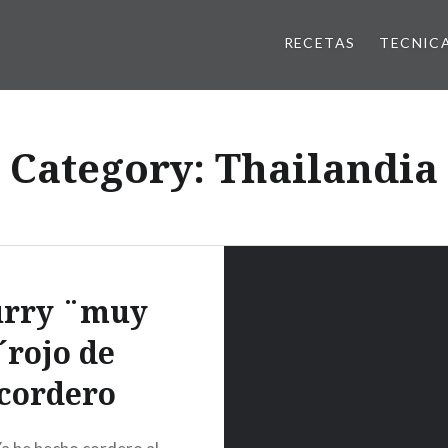
RECETAS
TECNIC
Category:
Thailandia
urry ¨muy
´rojo de
cordero