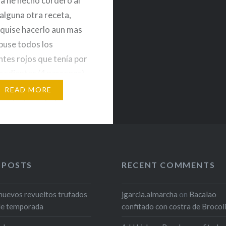
a he hecho cordero al
 alguna otra receta,
 quise hacerlo aun mas
 puse todos los
ntes rojos que tenía por
gredientes (4 personas)
e carne de pierna de
READ MORE
 cortada en dados
 cdas de pasta de
o thailandes1 chile rojo
 pimiento…
 POSTS
RECENT COMMENTS
huevos revueltos trufados
jgarcia.almarcha
on
Bacalao
de temporada
confitado con costra de Brocol