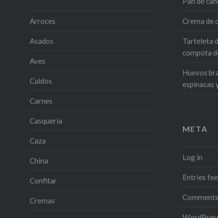
Pan de can
Arroces
Crema de c
Asados
Tarteleta 
compota de
Aves
Huevos bra
Caldos
espinacas 
Carnes
Casquería
META
Caza
Log in
China
Entries fe
Confitar
Comments
Cremas
WordPress