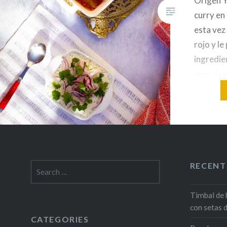
Origen Y
curry en
esta vez
rojo y le
ingredie
casa. In
750 gr d
cordero
grandes3
curry roj
picante1
RECENT
Search
for:
Timbal de 
con setas 
CATEGORIES