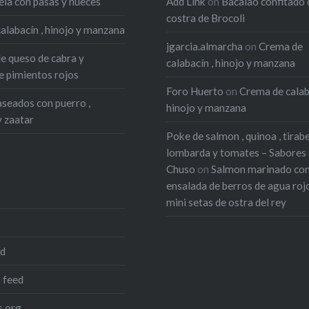
ela con pasas y nueces
Add Link
on
Bacalao confitado 
costra de Brocoli
alabacín , hinojo y manzana
jgarcia.almarcha
on
Crema de
de queso de cabra y
calabacín , hinojo y manzana
 pimientos rojos
Foro Huerto
on
Crema de calab
seados con puerro ,
hinojo y manzana
y zaatar
Poke de salmon , quinoa , tirab
lombarda y tomates – Sabores
Chuso
on
Salmon marinado co
ensalada de berros de agua roj
mini setas de ostra del rey
ed
 feed
.org