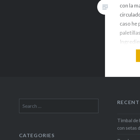
con la m
circulad
caso he 
paletilla
Ingredie
paletill
rama 1 Y
Mantequi
Limon 2 
cherry 
Envasamo
RECENT
Search
for:
Timbal de 
con setas 
CATEGORIES