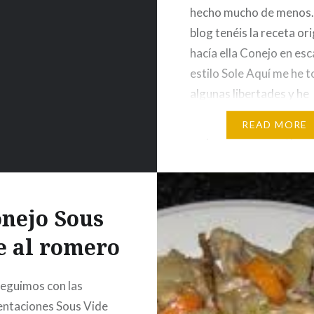
hecho mucho de menos. 
blog tenéis la receta or
hacía ella Conejo en es
estilo Sole Aquí me he
algunas libertades y he
cambiado la receta , da
READ MORE
toque más festivo, por s
invitados. Ingredientes
nejo Sous
e al romero
eguimos con las
ntaciones Sous Vide