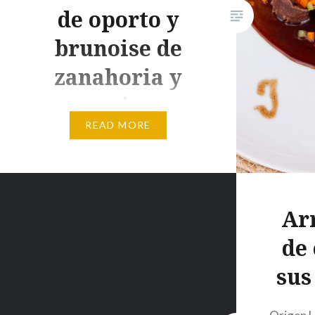
de oporto y
brunoise de
zanahoria y
apio
READ MORE
Origen La pasta fresca la
aprendi a hacer en la escuela Le
Cordon Bleu y utilizo una
Kenwood con el accesorio de
Ar
pasta para hacerla en casa.
de
Ingredientes Masa de pasta
fresca: 150 g sémola de trigo
sus
duro 150 g harina “tipo 00” 3
huevos 15 ml aceite de oliva CS