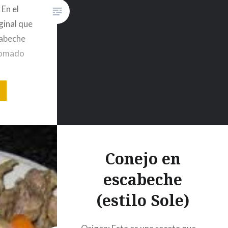
En el
iginal que
cabeche
 tomado
ndo un
i tenéis
 1 kg….
Conejo en
escabeche
(estilo Sole)