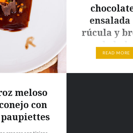
chocolate
ensalada
rúcula y br
de kale
READ MORE
Origen Los que seguis m
sabeís que adoro el cone
carne de caza en genera
Recientemente , la emp
roz meloso
Sibari me regalo un par
 conejo con
de sus vinagre balsámic
probarlos. Uno era de c
 paupiettes
y claro no dude un insta
usarlo para preparar un