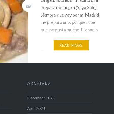
Origen: Esta es una receta que
prepara mi suegra (Yaya Sole).
Siempre que voy por mi Madrid
me prepara uno, porque sabe
que me gusta mucho. El conejo
es una carne excelente, es
sabrosa y al mismo tiempo no
READ MORE
tiene mucha grasa, por lo que
también es muy saludable.
Ingredientes: (4 personas) 1
conejo entero…
ARCHIVES
December 2021
i
April 2021