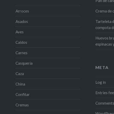
Pan de can
Arroces
Crema de c
Asados
Tarteleta 
compota de
Aves
Huevos bra
Caldos
espinacas 
Carnes
Casquería
META
Caza
Log in
China
Entries fe
Confitar
Comments
Cremas
WordPress