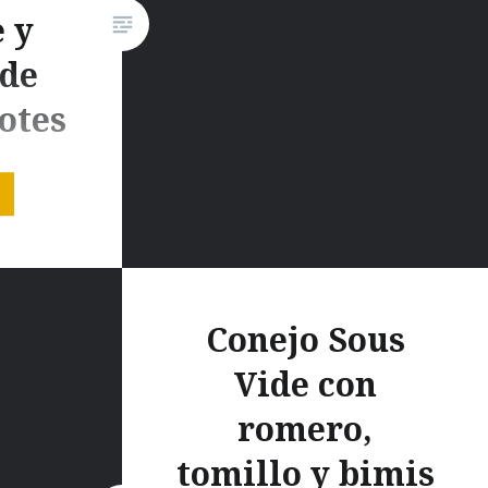
 y
 de
otes
i blog
jo y la
l.
resa
Conejo Sous
 de botes
Vide con
os para
hocolate
romero,
nte en
tomillo y bimis
o de mis