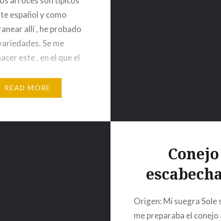
os arroces son típicos
platos favoritos. Ingre
nte español y como
anear allí , he probado
variedades. Se me
acer este , en el que el
 del conejo y su
ión es un poco más
READ MORE
y lleva los paipiettes ,
ndí a hacer en la escuela
a. Ingredientes (4…
Conejo
escabech
Origen: Mi suegra Sole
me preparaba el conejo a