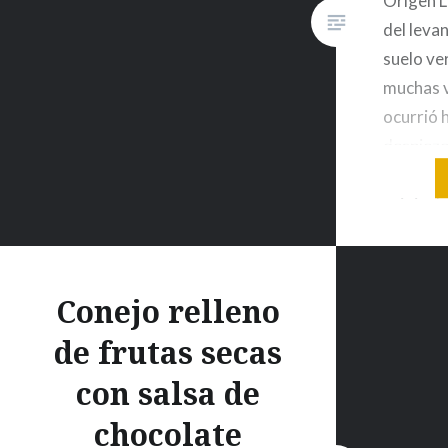
Origen L
agua 50 gr de…
del leva
suelo ver
muchas 
ocurrió h
despieze
preparac
original 
que apre
de cocin
Conejo relleno
de frutas secas
con salsa de
chocolate