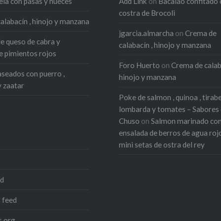
ela con pasas y nueces
Add Link
on
Bacalao confitado 
costra de Brocoli
alabacín , hinojo y manzana
jgarcia.almarcha
on
Crema de
de queso de cabra y
calabacín , hinojo y manzana
 pimientos rojos
Foro Huerto
on
Crema de calab
seados con puerro ,
hinojo y manzana
y zaatar
Poke de salmon , quinoa , tirab
lombarda y tomates – Sabores
Chuso
on
Salmon marinado co
ensalada de berros de agua roj
mini setas de ostra del rey
ed
 feed
.org