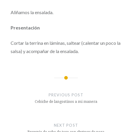
Aliñamos la ensalada.
Presentación
Cortar la terrina en láminas, saltear (calentar un poco la
salsa) y acompañar de la ensalada.
Post
navigation
PREVIOUS POST
Cebiche de langostinos a mi manera
NEXT POST
Brownie de rabo de toro con chutney de pera