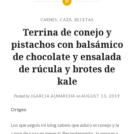
CARNES
,
CAZA
,
RECETAS
Terrina de conejo y
pistachos con balsámico
de chocolate y ensalada
de rúcula y brotes de
kale
Posted by
JGARCIA.ALMARCHA
on
AUGUST 13, 2019
Origen
Los que seguis mi blog sabeís que adoro el conejo y la
carne de caza en general. Recientemente , la empresa