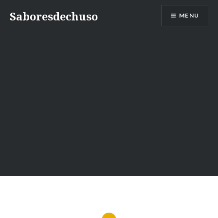
Skip
Saboresdechuso
MENU
to
content