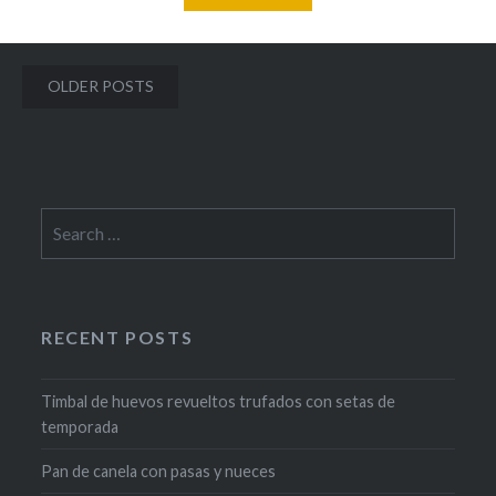
Posts
OLDER POSTS
navigation
Search
for:
RECENT POSTS
Timbal de huevos revueltos trufados con setas de
temporada
Pan de canela con pasas y nueces