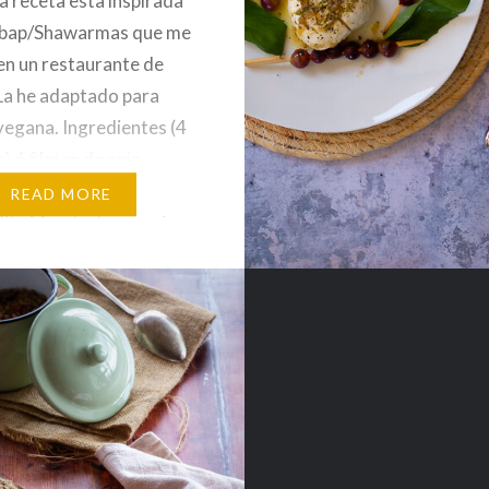
a receta esta inspirada
kebap/Shawarmas que me
n un restaurante de
a he adaptado para
vegana. Ingredientes (4
 4 filetes de soja
ada Pimentón dulce 1
READ MORE
ita Mezcla de especias
arma Humo en polvo 1
caldo de verduras Sal y
Yogur de soja…