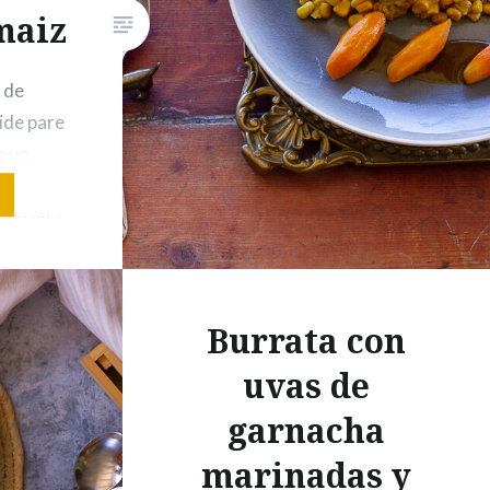
maiz
 de
Vide pare
n un
ido.
 ( o una
de pollo
curry de
Burrata con
e pollo1
uvas de
 1
garnacha
marinadas y