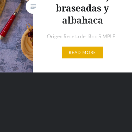
braseadas y
albahaca
Origen Receta del libro SIMPLE
de Ottolengui. Ingredientes (6
READ MORE
personas) 320 gr de uvas tintas
(garnachas en mi caso)2 cdas de
vinagre de Jerez3 das de
AOVE1 ajo en pure1 y 1/2 cdas
de azúcar moreno1 y 1/2 de
semillas de hinojo tostadas3
bolas de burrata (o mozzarella
de bufala)6 ramas de
albahacasal marina en…