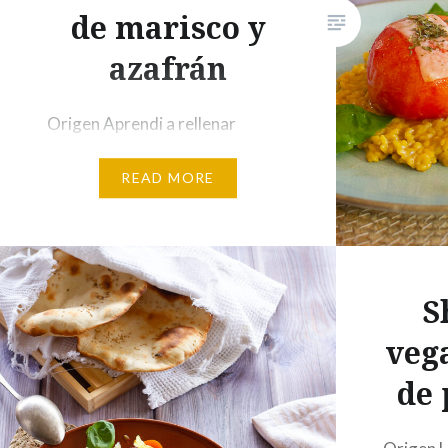
de marisco y
azafrán
Origen Aprendi a rellenar
tomates vaciándolos con la
READ MORE
cuchara parisienne , en El Corral
de la Moreria , trabajando alli de
cocinero. Esta receta es
inventada , pero está inspirada
en un plato de ese restaurante.
S
Allí los rellenábamos de
veg
chirriones y los seriamos con
de 
risotto negro de tinta de sepia.
Ingredientes 4 tomates
redondos…