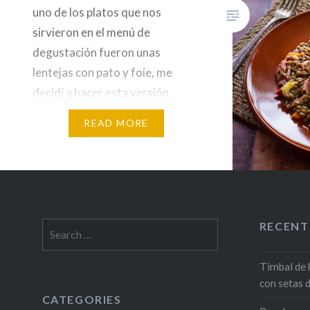
uno de los platos que nos
sirvieron en el menú de
degustación fueron unas
lentejas con pato y foie, me
decidí a hacer esta versión
sencilla, las de Lera están mucho
READ MORE
más ricas pero estas las puede
preparar cualquiera en su casa.
Ingredientes (4 personas) 2…
RECENT
Search
for:
Timbal de 
con setas 
CATEGORIES