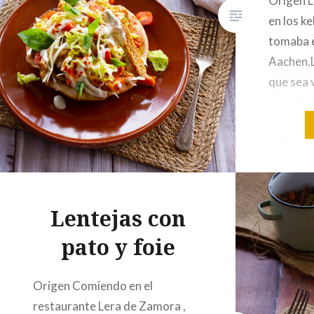
Origen L
en los 
tomaba e
Aachen.L
que sea 
personas)
texturiz
cucharad
de Shaw
vaso de 
AOVE 1 
Lentejas con
pato y foie
Origen Comiendo en el
restaurante Lera de Zamora ,