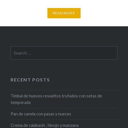
READ MORE
Search
for:
RECENT POSTS
Timbal de huevos revueltos trufados con setas de
temporada
Pan de canela con pasas y nueces
Crema de calabacín , hinojo y manzana