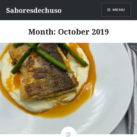
Skip
Saboresdechuso
MENU
to
content
Month:
October 2019