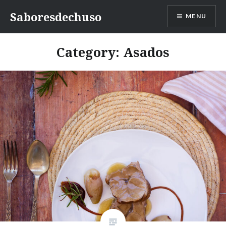
Skip
Saboresdechuso
MENU
to
content
Category:
Asados