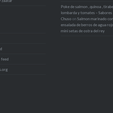
y zaatar
Poke de salmon , quinoa , tirab
lombarda y tomates – Sabores
Chuso
on
Salmon marinado co
ensalada de berros de agua roj
mini setas de ostra del rey
ed
 feed
.org