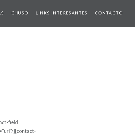
AS
CHUSO
LINKS INTERESANTES
CONTACTO
ct-field
”url”/][contact-