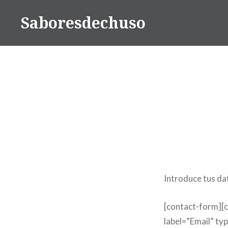
Skip
Saboresdechuso
to
content
Introduce tus da
[contact-form][c
label=”Email” ty