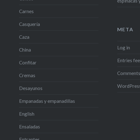
espinacas 
Carnes
Casquería
META
Caza
Log in
China
Entries fe
Confitar
Comments
Cremas
WordPress
Desayunos
Empanadas y empanadillas
English
Ensaladas
Entrantes