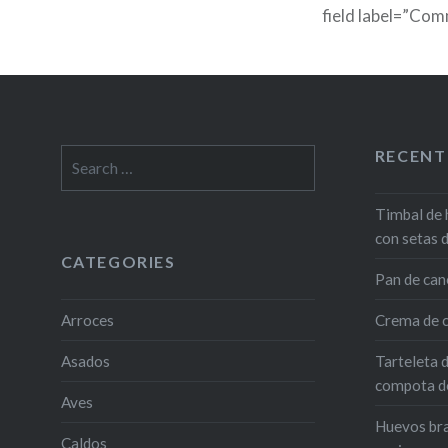
field label=”Com
RECENT
Search
for:
Timbal de 
con setas 
CATEGORIES
Pan de can
Arroces
Crema de c
Asados
Tarteleta 
compota de
Aves
Huevos bra
Caldos