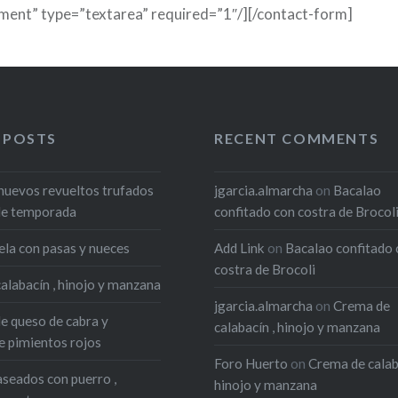
ment” type=”textarea” required=”1″/][/contact-form]
 POSTS
RECENT COMMENTS
huevos revueltos trufados
jgarcia.almarcha
on
Bacalao
de temporada
confitado con costra de Brocol
ela con pasas y nueces
Add Link
on
Bacalao confitado 
costra de Brocoli
alabacín , hinojo y manzana
jgarcia.almarcha
on
Crema de
de queso de cabra y
calabacín , hinojo y manzana
 pimientos rojos
Foro Huerto
on
Crema de calab
seados con puerro ,
hinojo y manzana