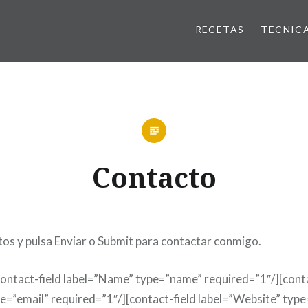
RECETAS
TECNIC
Contacto
tos y pulsa Enviar o Submit para contactar conmigo.
ontact-field label=”Name” type=”name” required=”1″/][conta
pe=”email” required=”1″/][contact-field label=”Website” type=