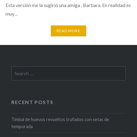
Esta versión me la sugirió una amiga , Barbara. En realidad es
muy…
READ MORE
Search
for:
RECENT POSTS
Timbal de huevos revueltos trufados con setas de
temporada