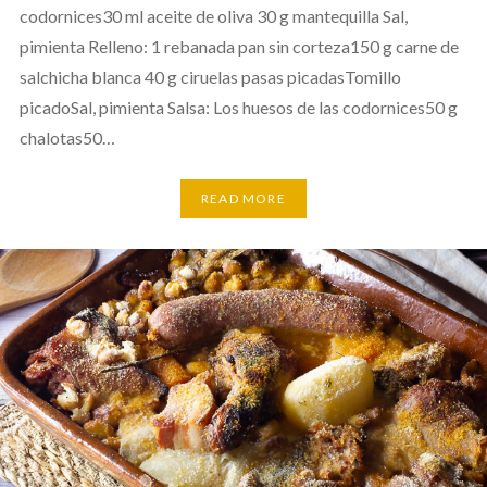
codornices30 ml aceite de oliva 30 g mantequilla Sal,
pimienta Relleno: 1 rebanada pan sin corteza150 g carne de
salchicha blanca 40 g ciruelas pasas picadasTomillo
picadoSal, pimienta Salsa: Los huesos de las codornices50 g
chalotas50…
READ MORE