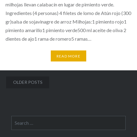
milhojas llevan calabacín en lugar de pimiento verde.
Ingredientes (4 personas) 4 filetes de lomo de Atún rojo (300
gr)salsa de sojavinagre de arroz Milhojas:1 pimiento rojo1
pimiento amarillo1 pimiento verde500 ml aceite de oliva 2
dientes de ajo1 rama de romero5 ramas…
READ MORE
Posts
OLDER POSTS
navigation
Search
for: