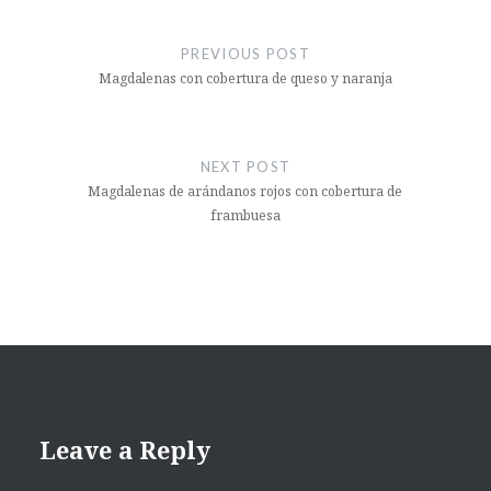
Post
navigation
PREVIOUS POST
Magdalenas con cobertura de queso y naranja
NEXT POST
Magdalenas de arándanos rojos con cobertura de
frambuesa
Leave a Reply