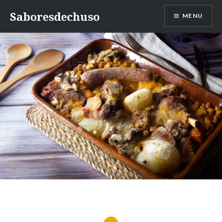
Skip
Saboresdechuso
MENU
to
content