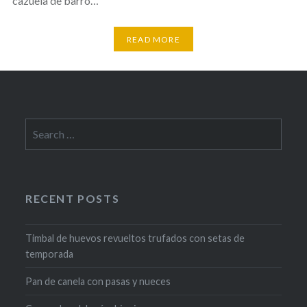
cazuela de barro…
READ MORE
Search
for:
RECENT POSTS
Timbal de huevos revueltos trufados con setas de
temporada
Pan de canela con pasas y nueces