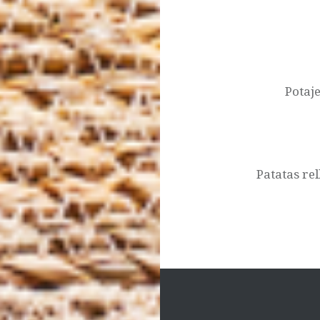
Post
navigation
Potaj
Patatas re