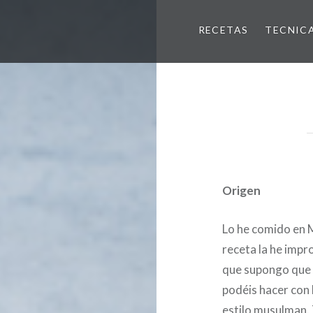
RECETAS
TECNIC
Origen
Lo he comido en M
receta la he impr
que supongo que a
podéis hacer con 
estilo musulman. 