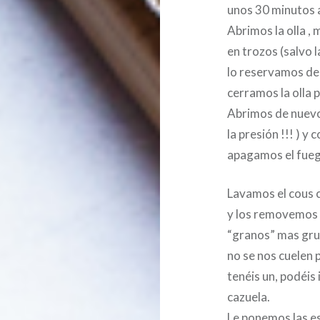
unos 30 minutos 
Abrimos la olla ,
en trozos (salvo l
lo reservamos de
cerramos la olla 
Abrimos de nuevo 
la presión !!! ) y
apagamos el fueg
Lavamos el cous c
y los removemos 
“granos” mas grue
no se nos cuelen p
tenéis un, podéis
cazuela.
Le ponemos las esp