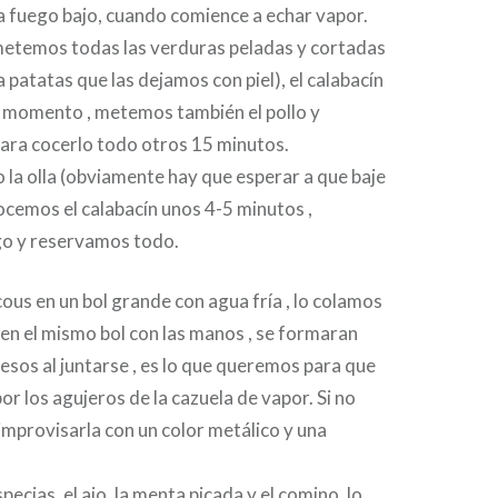
a fuego bajo, cuando comience a echar vapor.
 metemos todas las verduras peladas y cortadas
a patatas que las dejamos con piel), el calabacín
 momento , metemos también el pollo y
para cocerlo todo otros 15 minutos.
la olla (obviamente hay que esperar a que baje
 cocemos el calabacín unos 4-5 minutos ,
o y reservamos todo.
ous en un bol grande con agua fría , lo colamos
en el mismo bol con las manos , se formaran
sos al juntarse , es lo que queremos para que
or los agujeros de la cazuela de vapor. Si no
 improvisarla con un color metálico y una
ecias, el ajo, la menta picada y el comino, lo