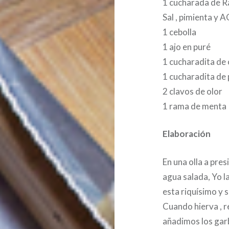
1 cucharada de R
Sal , pimienta y 
1 cebolla
1 ajo en puré
1 cucharadita de
1 cucharadita de
2 clavos de olor
1 rama de menta
Elaboración
En una olla a pre
agua salada, Yo l
esta riquísimo y 
Cuando hierva , r
añadimos los garb