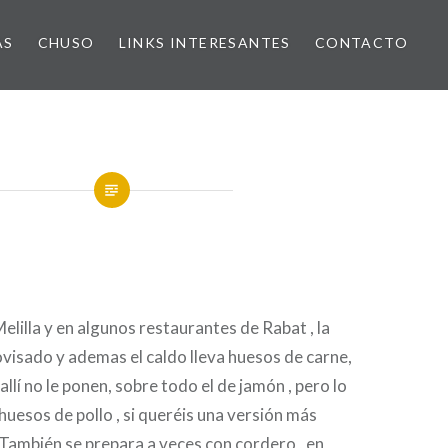
AS
CHUSO
LINKS INTERESANTES
CONTACTO
elilla y en algunos restaurantes de Rabat , la
ovisado y ademas el caldo lleva huesos de carne,
llí no le ponen, sobre todo el de jamón , pero lo
huesos de pollo , si queréis una versión más
También se prepara a veces con cordero , en