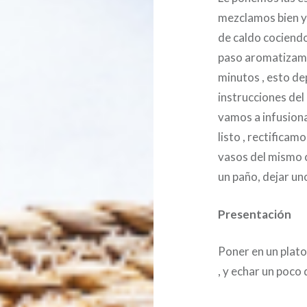
mezclamos bien y 
de caldo cociendo
paso aromatizamo
minutos , esto dep
instrucciones del
vamos a infusion
listo , rectificam
vasos del mismo 
un paño, dejar un
Presentación
Poner en un plato 
, y echar un poco 