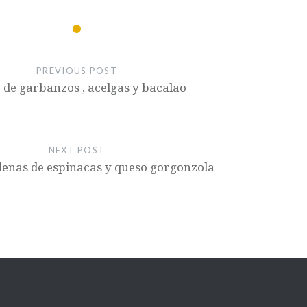
PREVIOUS POST
e de garbanzos , acelgas y bacalao
NEXT POST
llenas de espinacas y queso gorgonzola