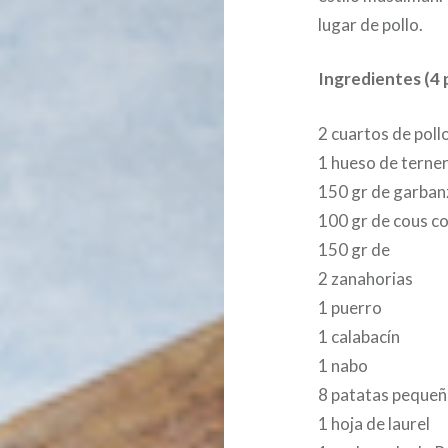
lugar de pollo.
Ingredientes (4 
2 cuartos de poll
1 hueso de terne
150 gr de garban
100 gr de cous c
150 gr de
2 zanahorias
1 puerro
1 calabacín
1 nabo
8 patatas pequeñ
1 hoja de laurel