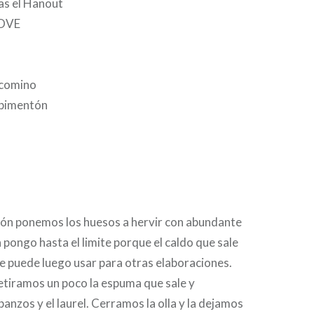
as el Hanout
AOVE
 comino
 pimentón
sión ponemos los huesos a hervir con abundante
a pongo hasta el limite porque el caldo que sale
se puede luego usar para otras elaboraciones.
etiramos un poco la espuma que sale y
anzos y el laurel. Cerramos la olla y la dejamos