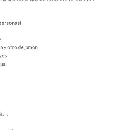
personas)
o
ra y otro de jamón
zos
ous
itas