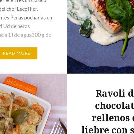
e receta es un clásico
el chef Escoffier.
ntes Peras pochadas en
 4 Ud de peras
cia 1 l de agua300 g de
rama de vainilla Sirope
late: 180 ml de
READ MORE
 ml de nata60 g de
0 g de chocolate
) 100 g de crème
Elaboración Lavamos
Ravoli d
chocola
rellenos 
liebre con 