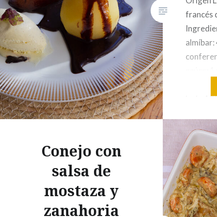
Origen L
francés d
Ingredie
almíbar:
conferen
azúcar1 
de choco
leche100
azúcar24
(amargo
fraîche 
Conejo con
las…
salsa de
mostaza y
zanahoria