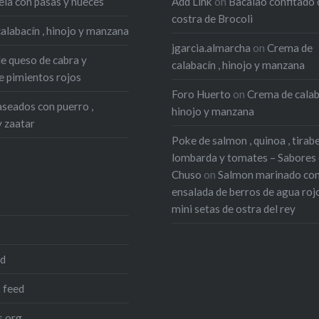
ela con pasas y nueces
Add Link
on
Bacalao confitado 
costra de Brocoli
alabacín , hinojo y manzana
jgarcia.almarcha
on
Crema de
de queso de cabra y
calabacín , hinojo y manzana
 pimientos rojos
Foro Huerto
on
Crema de calab
seados con puerro ,
hinojo y manzana
y zaatar
Poke de salmon , quinoa , tirab
lombarda y tomates – Sabores
Chuso
on
Salmon marinado co
ensalada de berros de agua roj
mini setas de ostra del rey
ed
 feed
.org