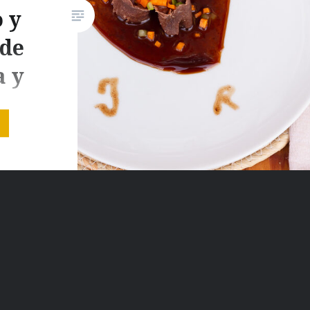
 y
 de
a y
la
cuela Le
na
io de
sa.
asta
 trigo
 00” 3
oliva CS