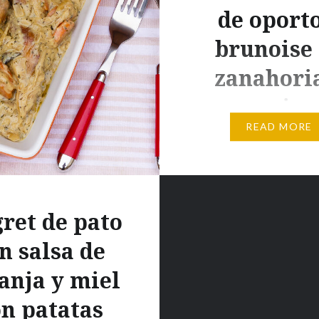
de oporto
brunoise
zanahori
apio
READ MORE
Origen La pasta fresca 
aprendi a hacer en la es
Cordon Bleu y utilizo u
Kenwood con el accesor
ret de pato
pasta para hacerla en ca
n salsa de
Ingredientes Masa de p
fresca: 150 g sémola de
anja y miel
duro 150 g harina “tipo
n patatas
huevos 15 ml aceite de 