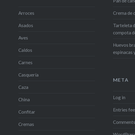
Pan de can
Arroces
Crema de c
Asados
Tarteleta 
compota de
Aves
Huevos bra
Caldos
espinacas 
Carnes
Casquería
META
Caza
Log in
China
Entries fe
Confitar
Comments
Cremas
WordPress