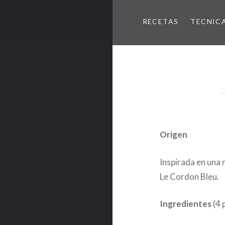
RECETAS
TECNIC
Origen
Inspirada en una 
Le Cordon Bleu.
Ingredientes
(4 