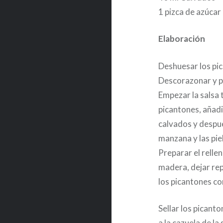
1 pizca de azúcar
Elaboración
Deshuesar los pic
Descorazonar y p
Empezar la salsa 
picantones, añadir
calvados y despué
manzana y las pie
Preparar el relle
madera, dejar rep
los picantones co
Sellar los picant
a la cazuela de la