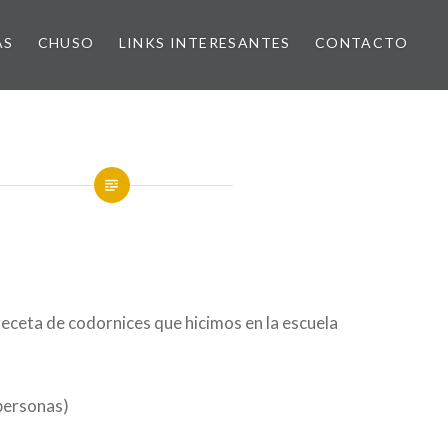
AS
CHUSO
LINKS INTERESANTES
CONTACTO
receta de codornices que hicimos en la escuela
personas)