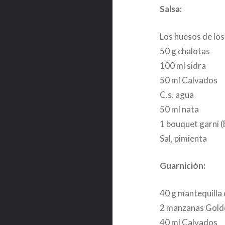
Salsa:
Los huesos de lo
50 g chalotas
100 ml sidra
50 ml Calvados
C.s. agua
50 ml nata
1 bouquet garni (
Sal, pimienta
Guarnición:
40 g mantequilla 
2 manzanas Gold
40 ml Calvados