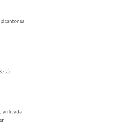
s picantones
B.G.)
clarificada
en