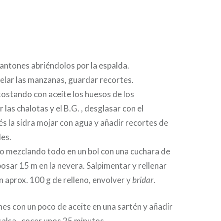
antones abriéndolos por la espalda.
elar las manzanas, guardar recortes.
tostando con aceite los huesos de los
 las chalotas y el B.G. , desglasar con el
s la sidra mojar con agua y añadir recortes de
les.
no mezclando todo en un bol con una cuchara de
osar 15 m en la nevera. Salpimentar y rellenar
n aprox. 100 g de relleno, envolver y
bridar
.
ones con un poco de aceite en una sartén y añadir
 salsa , cocer unos 25 minutos.