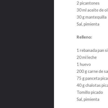
2 picantones
30 ml aceite de ol
30 g mantequilla
Sal, pimienta
Relleno:
1 rebanada pan s
20 ml leche
1 huevo
200 g carne de sa
75 g panceta pic
40 g chalotas pic
Tomillo picado
Sal, pimienta