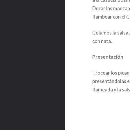
Dorar las manzana
flambear con el 
Colamos la salsa 
con nata.
Presentación
Trocear los pica
presentándolas e
flameada y la sals
Post