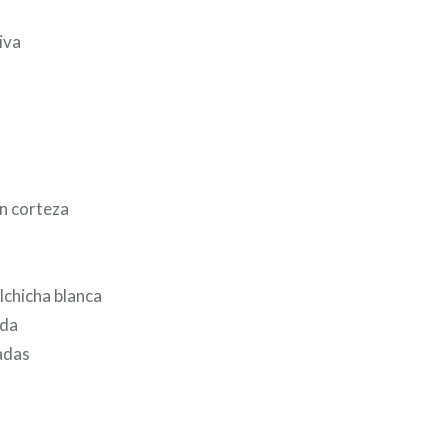
iva
in corteza
lchicha blanca
ada
adas