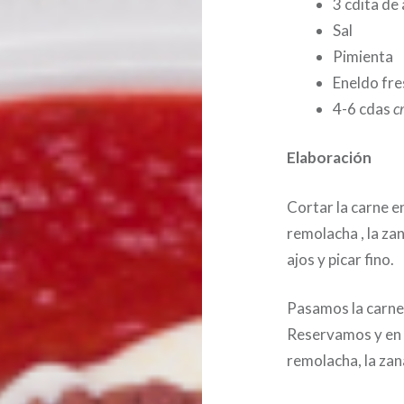
3 cdita de
Sal
Pimienta
Eneldo fr
4-6 cdas
c
Elaboración
Cortar la carne 
remolacha , la zana
ajos y picar fino.
Pasamos la carne 
Reservamos y en e
remolacha, la zanah