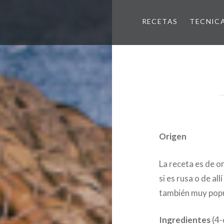
RECETAS
TECNIC
Origen
La receta es de o
si es rusa o de al
también muy popu
Ingredientes
(4-