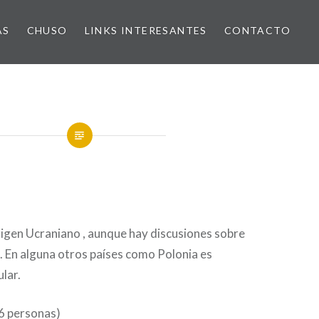
AS
CHUSO
LINKS INTERESANTES
CONTACTO
rigen Ucraniano , aunque hay discusiones sobre
lí . En alguna otros países como Polonia es
lar.
6 personas)