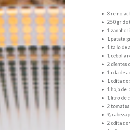
3 remolach
250 gr de 
1 zanahor
1 patata 
1 tallo de 
1 cebolla r
2 dientes 
1 cda de ac
1 cdita de
1 hoja de l
1 litro de 
2 tomates
½ cabeza p
2 cdita de