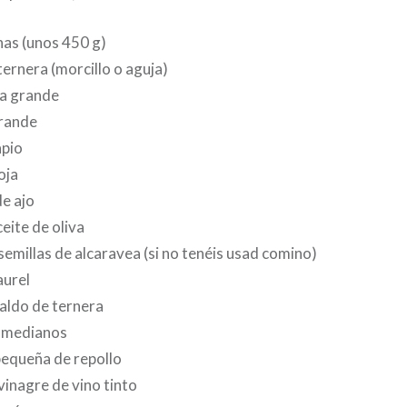
as (unos 450 g)
ternera (morcillo o aguja)
ia grande
grande
apio
oja
de ajo
eite de oliva
 semillas de alcaravea (si no tenéis usad comino)
aurel
caldo de ternera
 medianos
equeña de repollo
 vinagre de vino tinto