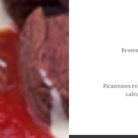
Post
navigation
Browni
Picantones re
calv