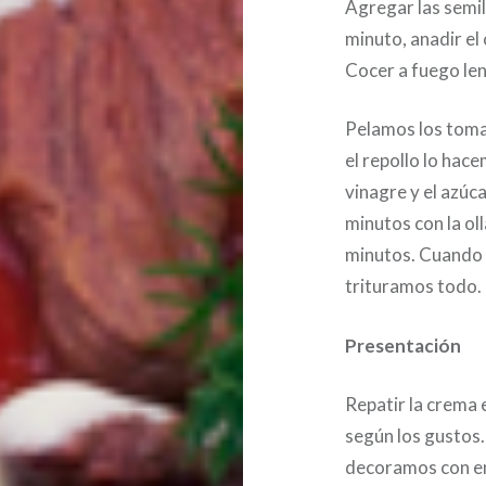
Agregar las semil
minuto, anadir el 
Cocer a fuego le
Pelamos los toma
el repollo lo hace
vinagre y el azú
minutos con la oll
minutos. Cuando e
trituramos todo.
Presentación
Repatir la crema 
según los gustos
decoramos con ene