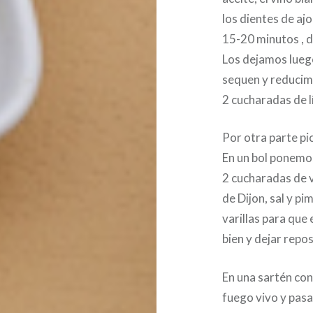
los dientes de aj
15-20 minutos , 
Los dejamos lueg
sequen y reducimo
2 cucharadas de l
Por otra parte p
En un bol ponemos
2 cucharadas de 
de Dijon, sal y p
varillas para que
bien y dejar repos
En una sartén con
fuego vivo y pasa