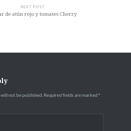
NEXT POST
ar de atún rojo y tomates Cherry
ply
will not be published.
Required fields are marked
*