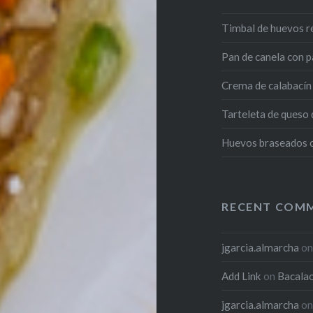
Timbal de huevos r
Pan de canela con p
Crema de calabacín 
Tarteleta de queso
Huevos braseados co
RECENT COM
jgarcia.almarcha
o
Add Link
on
Bacalao
jgarcia.almarcha
o