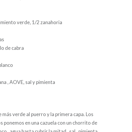
pimiento verde, 1/2 zanahoria
as
lo de cabra
blanco
n
na , AOVE, sal y pimienta
 más verde al puerro y la primera capa. Los
os ponemos en una cazuela con un chorrito de
nco , agua hasta cubrir la mitad , sal , pimienta,