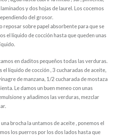
o laminados y dos hojas de laurel. Los cocemos
dependiendo del grosor.
o reposar sobre papel absorbente para que se
s el líquido de cocción hasta que queden unas
íquido.
icamos en daditos pequeños todas las verduras.
 el líquido de cocción , 3 cucharadas de aceite,
vinagre de manzana, 1/2 cucharada de mostaza
imienta. Le damos un buen meneo con unas
 emulsione y añadimos las verduras, mezclar
ar.
 una brocha la untamos de aceite , ponemos el
mos los puerros por los dos lados hasta que