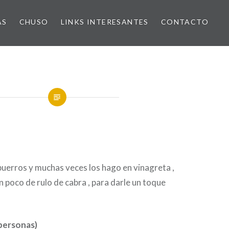
AS
CHUSO
LINKS INTERESANTES
CONTACTO
uerros y muchas veces los hago en vinagreta ,
n poco de rulo de cabra , para darle un toque
personas)