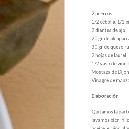
2 puerros
1/2 cebolla, 1/2 
2 dientes de ajo
20 gr de alcaparr
30 gr de queso ru
2 hojas de laurel
1/2 vaso de vino 
Mostaza de Dijo
Vinagre de manza
Elaboración
Quitamos la parte
lavamos bién. Y l
aceite, el vino bla