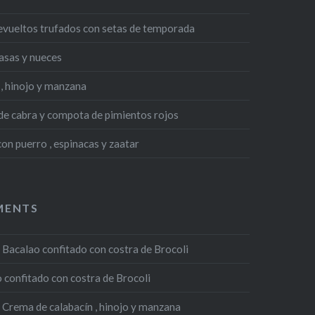
evueltos trufados con setas de temporada
asas y nueces
, hinojo y manzana
 de cabra y compota de pimientos rojos
n puerro , espinacas y zaatar
MENTS
n
Bacalao confitado con costra de Brocoli
 confitado con costra de Brocoli
n
Crema de calabacín , hinojo y manzana