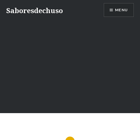
Skip
Saboresdechuso
MENU
to
content