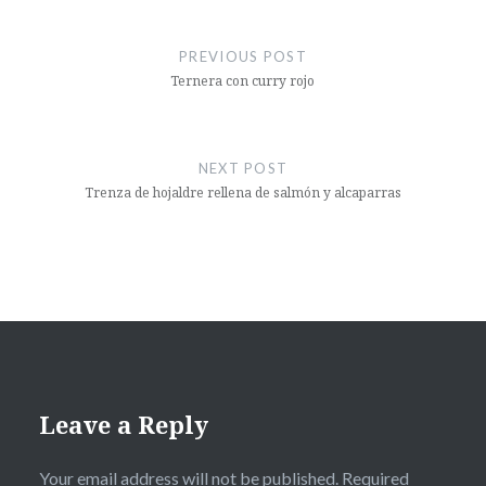
Post
navigation
PREVIOUS POST
Ternera con curry rojo
NEXT POST
Trenza de hojaldre rellena de salmón y alcaparras
Leave a Reply
Your email address will not be published.
Required