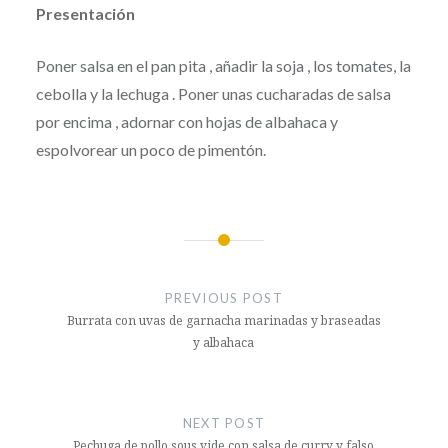
Presentación
Poner salsa en el pan pita , añadir la soja , los tomates, la
cebolla y la lechuga . Poner unas cucharadas de salsa
por encima , adornar con hojas de albahaca y
espolvorear un poco de pimentón.
Post
navigation
PREVIOUS POST
Burrata con uvas de garnacha marinadas y braseadas
y albahaca
NEXT POST
Pechuga de pollo sous vide con salsa de curry y falso