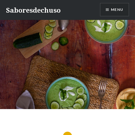
Skip
Saboresdechuso
MENU
to
content