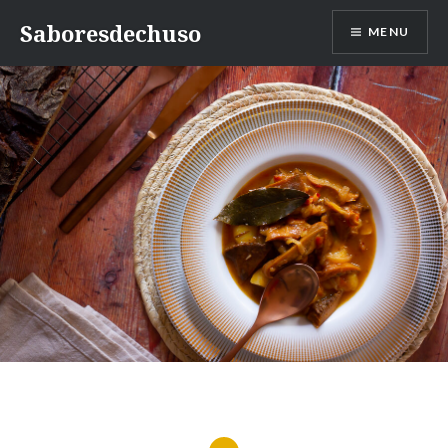
Skip
Saboresdechuso
MENU
to
content