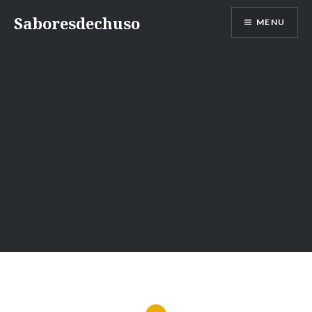
Skip
Saboresdechuso
MENU
to
content