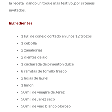
la receta , dando un toque más festivo, por si tenéis
invitados.
Ingredientes
1 kg. de conejo cortado en unos 12 trozos
1 cebolla
2 zanahorias
2 dientes de ajo
1 cucharada de pimentón dulce
8 ramitas de tomillo fresco
2 hojas de laurel
1 limón
50 ml. de vinagre de Jerez
50 ml. de Jerez seco
50 ml. de vino blanco oloroso