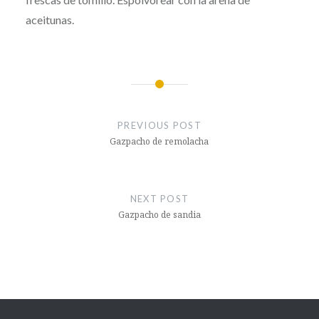
aceitunas.
Post
navigation
PREVIOUS POST
Gazpacho de remolacha
NEXT POST
Gazpacho de sandia