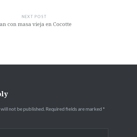
NEXT POST
an con masa vieja en Cocotte
ply
will not be published.
Required fields are marked
*