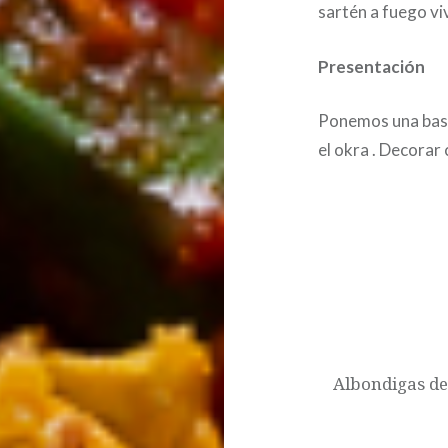
sartén a fuego vi
Presentación
Ponemos una base
el okra . Decorar 
Post
navigation
Albondigas de