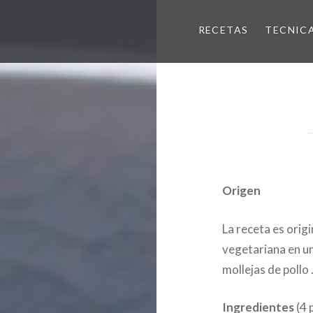
RECETAS
TECNIC
Origen
La receta es orig
vegetariana en un
mollejas de pollo 
Ingredientes
(4 