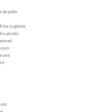
s de pollo
frita crujiente
tro picado
basmati
e coco
de ave
bre
scos
os