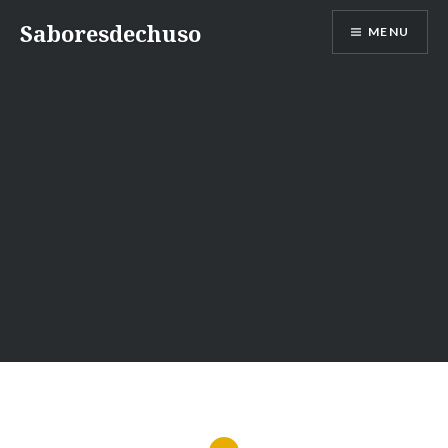
Skip
Saboresdechuso
MENU
to
content