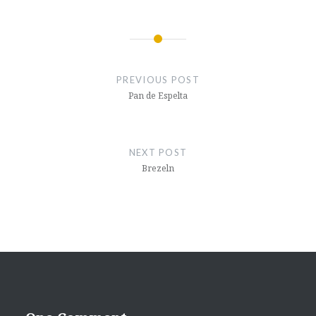
Post
navigation
PREVIOUS POST
Pan de Espelta
NEXT POST
Brezeln