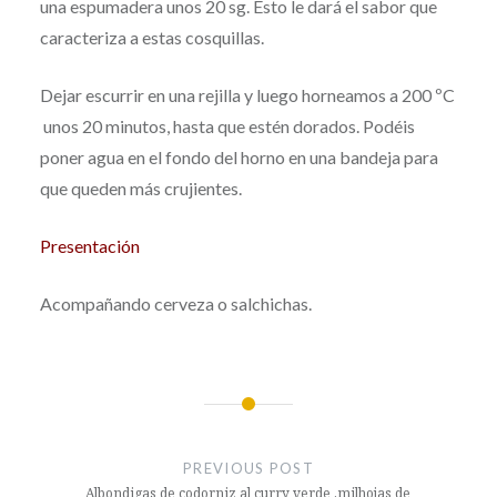
una espumadera unos 20 sg. Esto le dará el sabor que
caracteriza a estas cosquillas.
Dejar escurrir en una rejilla y luego horneamos a 200 ºC
unos 20 minutos, hasta que estén dorados. Podéis
poner agua en el fondo del horno en una bandeja para
que queden más crujientes.
Presentación
Acompañando cerveza o salchichas.
Post
navigation
PREVIOUS POST
Albondigas de codorniz al curry verde ,milhojas de