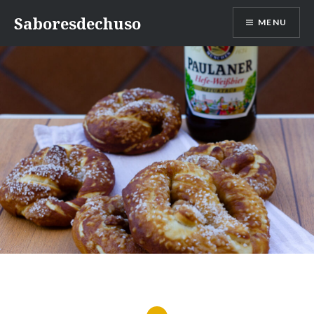
Skip
Saboresdechuso
MENU
to
content