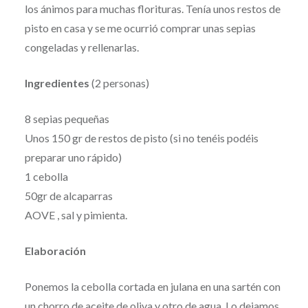
los ánimos para muchas florituras. Tenía unos restos de
pisto en casa y se me ocurrió comprar unas sepias
congeladas y rellenarlas.
Ingredientes
(2 personas)
8 sepias pequeñas
Unos 150 gr de restos de pisto (si no tenéis podéis
preparar uno rápido)
1 cebolla
50gr de alcaparras
AOVE , sal y pimienta.
Elaboración
Ponemos la cebolla cortada en julana en una sartén con
un chorro de aceite de oliva y otro de agua. Lo dejamos