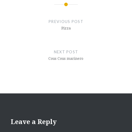
Post
navigation
PREVIOUS POST
Pizza
NEXT POST
Cous Cous marinero
Leave a Reply