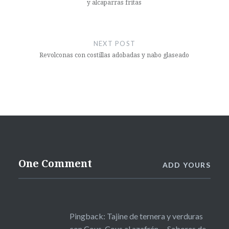
y alcaparras fritas
NEXT POST
Revolconas con costillas adobadas y nabo glaseado
One Comment
ADD YOURS
Pingback:
Tajine de ternera y verduras
con Cous-Cous al azafrán. – Sabores de