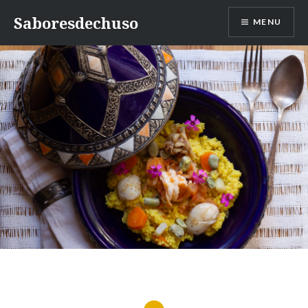
Skip
Saboresdechuso
MENU
to
content