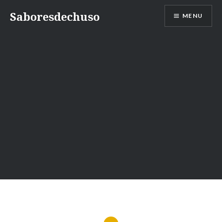
Skip
Saboresdechuso
MENU
to
content