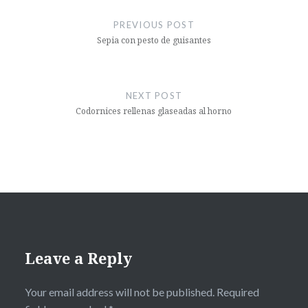
navigation
PREVIOUS POST
Sepia con pesto de guisantes
NEXT POST
Codornices rellenas glaseadas al horno
Leave a Reply
Your email address will not be published.
Required