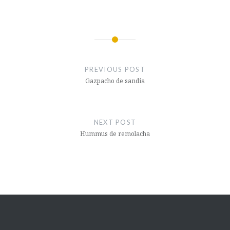
Post
navigation
PREVIOUS POST
Gazpacho de sandia
NEXT POST
Hummus de remolacha