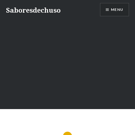
Skip
Saboresdechuso
MENU
to
content