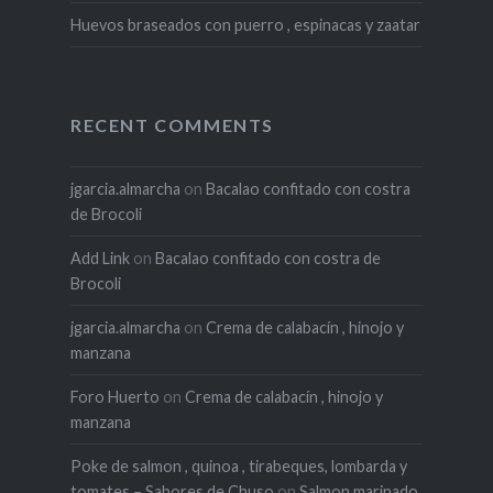
Huevos braseados con puerro , espinacas y zaatar
RECENT COMMENTS
jgarcia.almarcha
on
Bacalao confitado con costra
de Brocoli
Add Link
on
Bacalao confitado con costra de
Brocoli
jgarcia.almarcha
on
Crema de calabacín , hinojo y
manzana
Foro Huerto
on
Crema de calabacín , hinojo y
manzana
Poke de salmon , quinoa , tirabeques, lombarda y
tomates – Sabores de Chuso
on
Salmon marinado