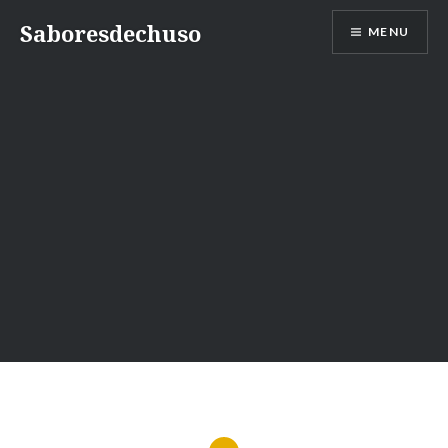
Skip
Saboresdechuso
MENU
to
content