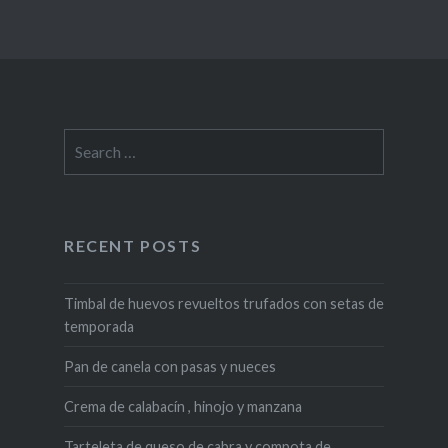
Search
for:
RECENT POSTS
Timbal de huevos revueltos trufados con setas de
temporada
Pan de canela con pasas y nueces
Crema de calabacín , hinojo y manzana
Tarteleta de queso de cabra y compota de