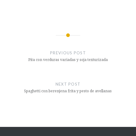
Post
navigation
PREVIOUS POST
Pita con verduras variadas y soja texturizada
NEXT POST
Spaghetti con berenjena frita y pesto de avellanas