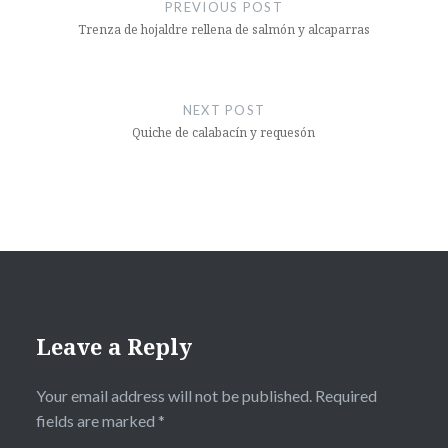
navigation
PREVIOUS POST
Trenza de hojaldre rellena de salmón y alcaparras
NEXT POST
Quiche de calabacín y requesón
Leave a Reply
Your email address will not be published.
Required
fields are marked
*