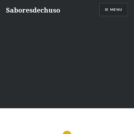
Skip
Saboresdechuso
MENU
to
content