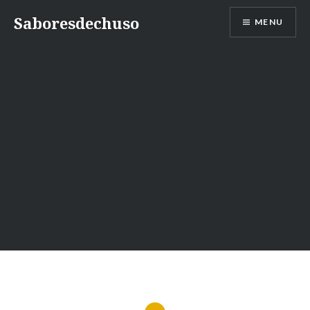
Skip
Saboresdechuso
MENU
to
content