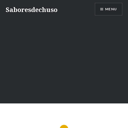
Skip
Saboresdechuso
MENU
to
content