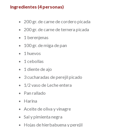
Ingredientes (4 personas)
200 gr. de carne de cordero picada
200 gr. de carne de ternera picada
1 berenjenas
100 gr. de miga de pan
1 huevos
1 cebollas
1 diente de ajo
3 cucharadas de perejil picado
1/2 vaso de Leche entera
Pan rallado
Harina
Aceite de oliva y vinagre
Sal y pimienta negra
Hojas de hierbabuena y perejil