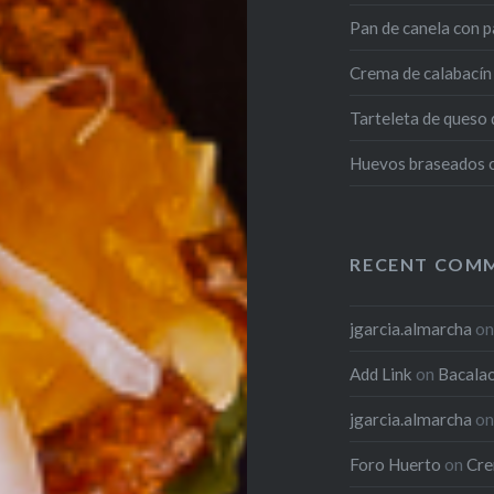
Pan de canela con p
Crema de calabacín 
Tarteleta de queso
Huevos braseados co
RECENT COM
jgarcia.almarcha
o
Add Link
on
Bacalao
jgarcia.almarcha
o
Foro Huerto
on
Cre