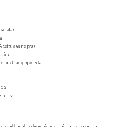
bacalao
a
Aceitunas negras
ocido
mium Campopineda
cado
 Jerez
os el bacalao de espinas y quitamos la piel , la