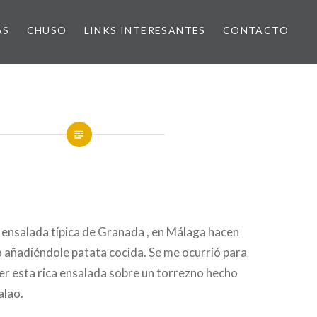
AS
CHUSO
LINKS INTERESANTES
CONTACTO
 ensalada típica de Granada , en Málaga hacen
 añadiéndole patata cocida. Se me ocurrió para
er esta rica ensalada sobre un torrezno hecho
alao.