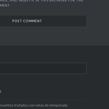
MAIL, AND WEBSITE IN THIS BROWSER FOR THE
MMENT.
S
evueltos trufados con setas de temporada