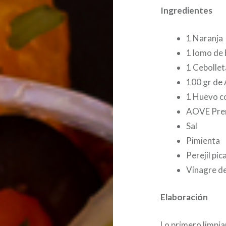
Ingredientes
1 Naranja
1 lomo de 
1 Cebollet
100 gr de 
1 Huevo c
AOVE Pre
Sal
Pimienta
Perejil pi
Vinagre de
Elaboración
Lo primero limpiam