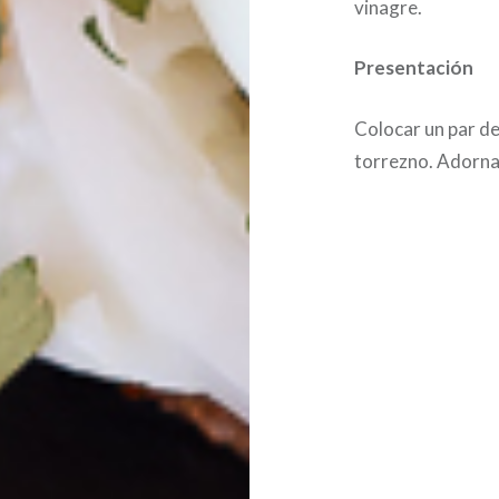
vinagre.
Presentación
Colocar un par d
torrezno. Adornar 
Post
navigation