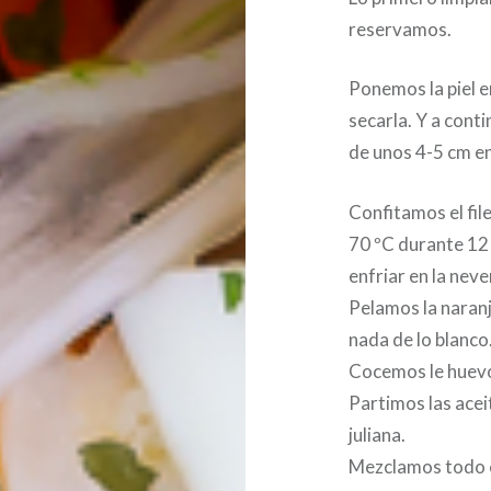
reservamos.
Ponemos la piel 
secarla. Y a conti
de unos 4-5 cm en
Confitamos el file
70 ºC durante 12 
enfriar en la neve
Pelamos la naranja
nada de lo blanco
Cocemos le huevo
Partimos las acei
juliana.
Mezclamos todo en