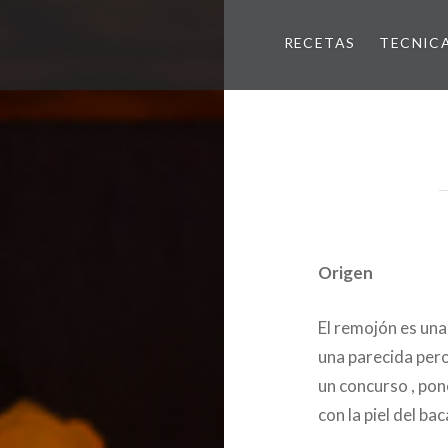
RECETAS
TECNIC
Origen
El remojón es una
una parecida pero
un concurso , pon
con la piel del bac