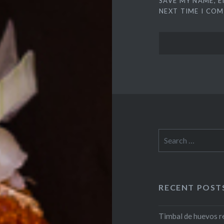
SAVE MY NAME, E
NEXT TIME I CO
Search
for:
RECENT POST
Timbal de huevos r