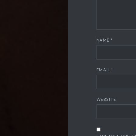
NAME
*
EMAIL
*
WEBSITE