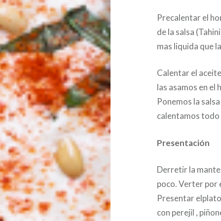
Precalentar el ho
de la salsa (Tahin
mas liquida que la
Calentar el aceite
las asamos en el
Ponemos la salsa 
calentamos todo 
Presentación
Derretir la mante
poco. Verter por e
Presentar elplato
con perejil , piño