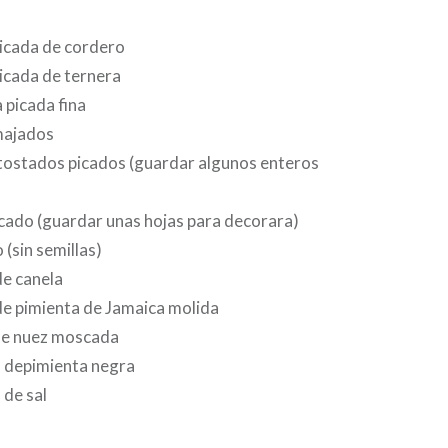
picada de cordero
icada de ternera
 picada fina
 majados
 tostados picados (guardar algunos enteros
picado (guardar unas hojas para decorara)
 (sin semillas)
de canela
de pimienta de Jamaica molida
de nuez moscada
a depimienta negra
 de sal