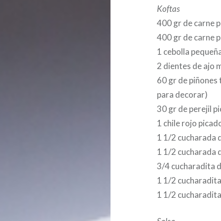
Koftas
400 gr de carne 
400 gr de carne p
1 cebolla pequeña
2 dientes de ajo
60 gr de piñones
para decorar)
30 gr de perejil 
1 chile rojo picado
1 1/2 cucharada 
1 1/2 cucharada 
3/4 cucharadita 
1 1/2 cucharadit
1 1/2 cucharadita