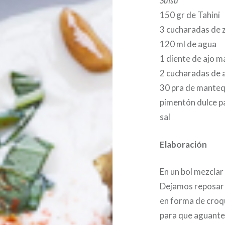
Salsa
150 gr de Tahini
3 cucharadas de 
120 ml de agua
1 diente de ajo m
2 cucharadas de a
30 pra de manteq
pimentón dulce p
sal
Elaboración
En un bol mezclar
Dejamos reposar 
en forma de croqu
para que aguanten