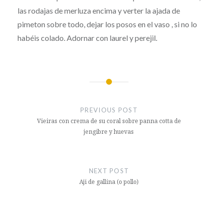
las rodajas de merluza encima y verter la ajada de
pimeton sobre todo, dejar los posos en el vaso , si no lo
habéis colado. Adornar con laurel y perejil.
Post
navigation
PREVIOUS POST
Vieiras con crema de su coral sobre panna cotta de
jengibre y huevas
NEXT POST
Aji de gallina (o pollo)