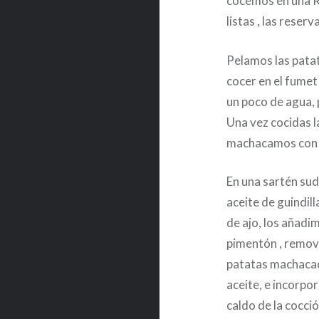
cocemos en una Ro
listas , las rese
Pelamos las patat
cocer en el fumet 
un poco de agua, 
Una vez cocidas l
machacamos con u
En una sartén su
aceite de guindil
de ajo, los añadi
pimentón , remov
patatas machacad
aceite, e incorpor
caldo de la cocció