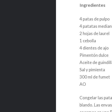
Ingredientes
4 patas de pulpo
4 patatas median
2 hojas de laurel
1 cebolla
4 dientes de ajo
Pimentón dulce
Aceite de guindill
Sal y pimienta
300 ml de fumet
AO
Congelar las pata
blando. Las envasa