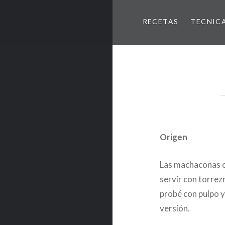
RECETAS
TECNIC
Origen
Las machaconas o 
servir con torrez
probé con pulpo y
versión.