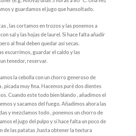
ner (e.g. Anova) unas 5 horas a 80 ºC. Una vez
rvamos y guardamos el jugo que hansoltado.
as , las cortamos en trozos y las ponemos a
con sal y las hojas de laurel. Si hace falta añadir
pero al final deben quedar así secas.
as escurrimos, guardar el caldo y las
n tenedor, reservar.
damos la cebolla con un chorro generoso de
la , picada muy fina. Hacemos puré dos dientes
mos. Cuando este todo bien blando , añadimos el
emos y sacamos del fuego. Añadimos ahora las
as y mezclamos todo , ponemos un chorro de
amos el jugo del pulpo y si hace falta un poco de
n de las patatas ,hasta obtener la textura