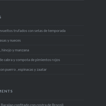
S
evueltos trufados con setas de temporada
asas y nueces
, hinojo y manzana
 de cabra y compota de pimientos rojos
n puerro , espinacas y zaatar
MENTS
n
Bacalao confitado con costra de Brocoli