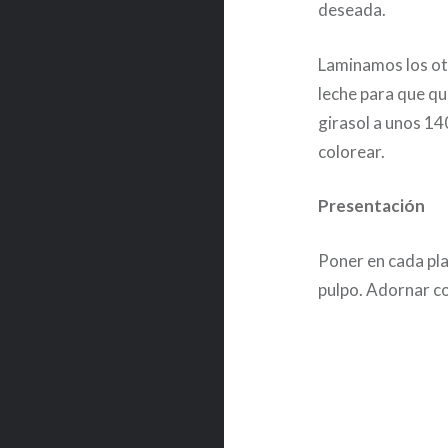
deseada.
Laminamos los otr
leche para que qu
girasol a unos 140
colorear.
Presentación
Poner en cada pl
pulpo. Adornar co
Post
navigation