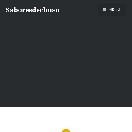
Skip
Saboresdechuso
MENU
to
content