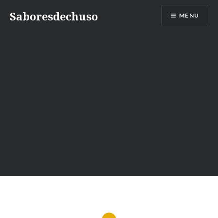
Skip
Saboresdechuso
MENU
to
content