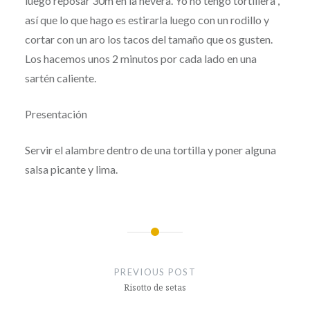
luego reposar 30m en la nevera. Yo no tengo tortillera ,
así que lo que hago es estirarla luego con un rodillo y
cortar con un aro los tacos del tamaño que os gusten.
Los hacemos unos 2 minutos por cada lado en una
sartén caliente.
Presentación
Servir el alambre dentro de una tortilla y poner alguna
salsa picante y lima.
Post
navigation
PREVIOUS POST
Risotto de setas