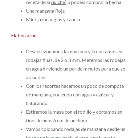
receta de la
quiche
) o podéis comprarla hecha.
Una manzana Roja
Miel , azúcar glas y canela
Elaboración
Descorazonamos la manzana y la cortamos en
rodajas finas, de 2 o 3 mm. Metemos las rodajas
en agua hirviendo un par de minutos para que se
ablanden.
Con los recortes hacemos un poco de compota
de manzana, cociendo con agua y azúcar y
triturando.
Estiramos la masa con el rodillo y cortamos en
tiras de unos 6 cm de anchura.
Vamos colocando rodajas de manzana desde un
borde de la masa hacia el otro, con la parte