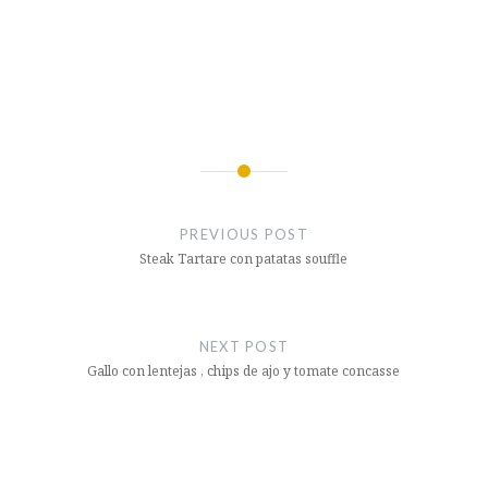
Post
navigation
PREVIOUS POST
Steak Tartare con patatas souffle
NEXT POST
Gallo con lentejas , chips de ajo y tomate concasse