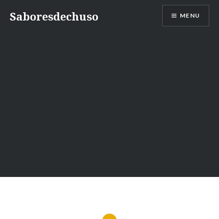
Skip
Saboresdechuso
MENU
to
content