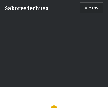
Skip
Saboresdechuso
MENU
to
content