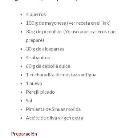
4 puerros
100 g de
mayonesa
(ver receta en el link)
30 g de pepinillos (Yo uso unos caseros que
preparé)
30 g de alcaparras
4 rabanitos
60 g de cebolla dulce
1 cucharadita de mostaza antigua
1 huevo
Perejil picado
Sal
Pimienta de Sihuan molida
Aceite de oliva virgen extra
Preparación