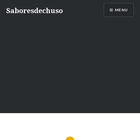
Skip
Saboresdechuso
MENU
to
content