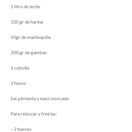
1 litro de leche
100 gr de harina
50gr de mantequilla
200 gr de gambas
1 cebolla
1 huevo
Sal ,pimienta y nuez moscada
Para rebozar y freírlas:
– 2 huevos