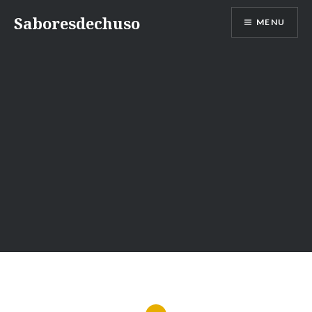
Skip
Saboresdechuso
MENU
to
content