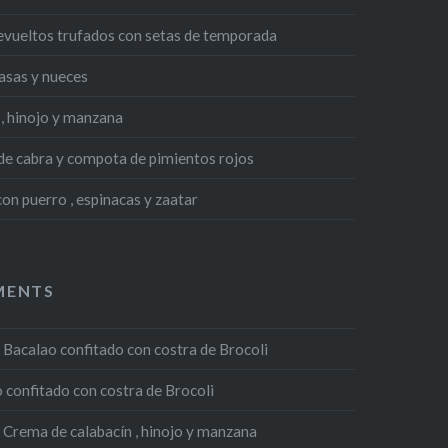
evueltos trufados con setas de temporada
asas y nueces
, hinojo y manzana
 de cabra y compota de pimientos rojos
n puerro , espinacas y zaatar
MENTS
n
Bacalao confitado con costra de Brocoli
 confitado con costra de Brocoli
n
Crema de calabacín , hinojo y manzana