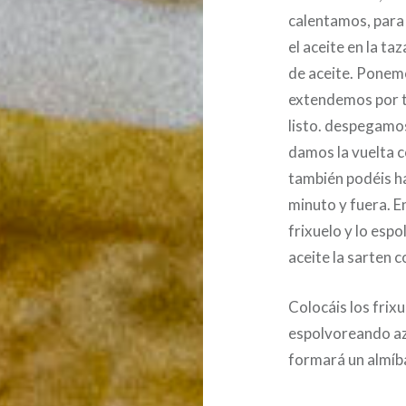
calentamos, para 
el aceite en la ta
de aceite. Ponem
extendemos por t
listo. despegamos
damos la vuelta co
también podéis ha
minuto y fuera. E
frixuelo y lo es
aceite la sarten 
Colocáis los frix
espolvoreando az
formará un almíb