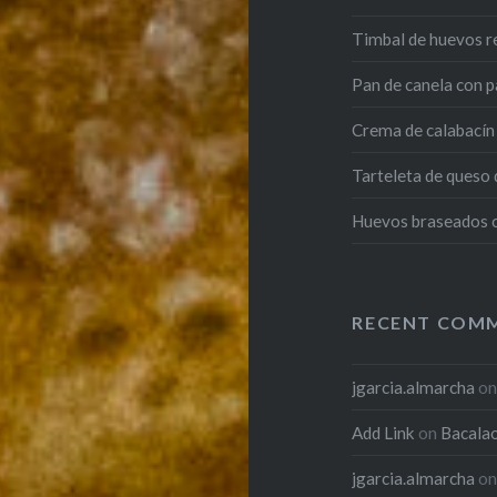
Timbal de huevos r
Pan de canela con p
Crema de calabacín 
Tarteleta de queso
Huevos braseados co
RECENT COM
jgarcia.almarcha
o
Add Link
on
Bacalao
jgarcia.almarcha
o