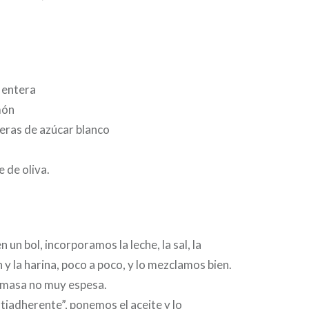
a
e entera
món
eras de azúcar blanco
 de oliva.
n un bol, incorporamos la leche, la sal, la
 y la harina, poco a poco, y lo mezclamos bien.
 masa no muy espesa.
ntiadherente”, ponemos el aceite y lo