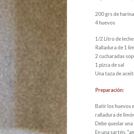
200 grs de harin
4 huevos
1/2 Litro de lech
Ralladura de 1 li
2 cucharadas sop
1 pizca de sal
Una taza de aceite
Preparación:
Batir los huevos e
ralladura de limón
Debe quedar una
En una sartén, “a