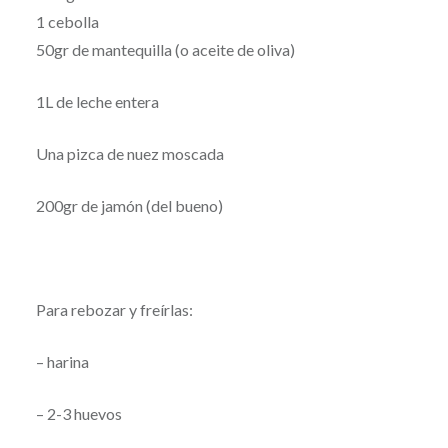
1 cebolla
50gr de mantequilla (o aceite de oliva)
1L de leche entera
Una pizca de nuez moscada
200gr de jamón (del bueno)
Para rebozar y freírlas:
– harina
– 2-3 huevos