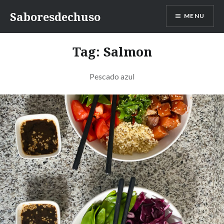
Skip
Saboresdechuso
MENU
to
content
Tag:
Salmon
Pescado azul